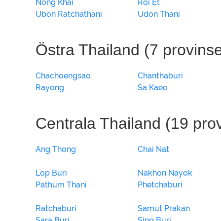
Nong Khai
Roi Et
Ubon Ratchathani
Udon Thani
Östra Thailand (7 provinse
Chachoengsao
Chanthaburi
Rayong
Sa Kaeo
Centrala Thailand (19 pro
Ang Thong
Chai Nat
Lop Buri
Nakhon Nayok
Pathum Thani
Phetchaburi
Ratchaburi
Samut Prakan
Sara Buri
Sing Buri