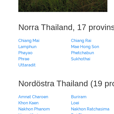
Norra Thailand, 17 provin
Chiang Mai
Chiang Rai
Lamphun
Mae Hong Son
Phayao
Phetchabun
Phrae
Sukhothai
Uttaradit
Nordöstra Thailand (19 pr
Amnat Charoen
Buriram
Khon Kaen
Loei
Nakhon Phanom
Nakhon Ratchasima