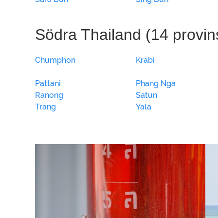
Södra Thailand (14 provin
Chumphon
Krabi
Pattani
Phang Nga
Ranong
Satun
Trang
Yala