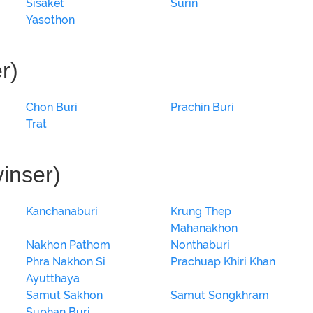
Sisaket
Surin
Yasothon
r)
Chon Buri
Prachin Buri
Trat
vinser)
Kanchanaburi
Krung Thep
Mahanakhon
Nakhon Pathom
Nonthaburi
Phra Nakhon Si
Prachuap Khiri Khan
Ayutthaya
Samut Sakhon
Samut Songkhram
Suphan Buri