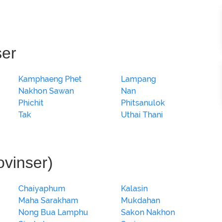
ser
Kamphaeng Phet
Lampang
Nakhon Sawan
Nan
Phichit
Phitsanulok
Tak
Uthai Thani
ovinser)
Chaiyaphum
Kalasin
Maha Sarakham
Mukdahan
Nong Bua Lamphu
Sakon Nakhon