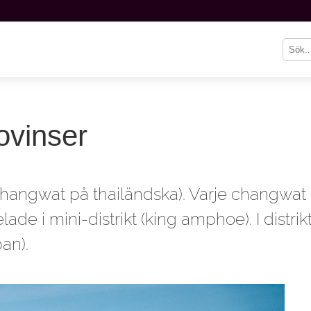
ovinser
changwat på thailändska). Varje changwat är 
de i mini-distrikt (king amphoe). I distrikte
an).