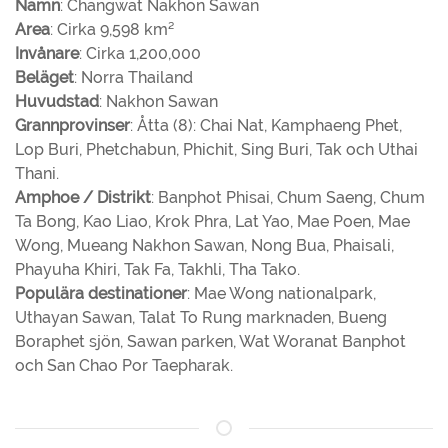
Namn
: Changwat Nakhon Sawan
Area
: Cirka 9,598 km²
Invånare
: Cirka 1,200,000
Beläget
: Norra Thailand
Huvudstad
: Nakhon Sawan
Grannprovinser
: Åtta (8): Chai Nat, Kamphaeng Phet,
Lop Buri, Phetchabun, Phichit, Sing Buri, Tak och Uthai
Thani.
Amphoe / Distrikt
: Banphot Phisai, Chum Saeng, Chum
Ta Bong, Kao Liao, Krok Phra, Lat Yao, Mae Poen, Mae
Wong, Mueang Nakhon Sawan, Nong Bua, Phaisali,
Phayuha Khiri, Tak Fa, Takhli, Tha Tako.
Populära destinationer
: Mae Wong nationalpark,
Uthayan Sawan, Talat To Rung marknaden, Bueng
Boraphet sjön, Sawan parken, Wat Woranat Banphot
och San Chao Por Taepharak.