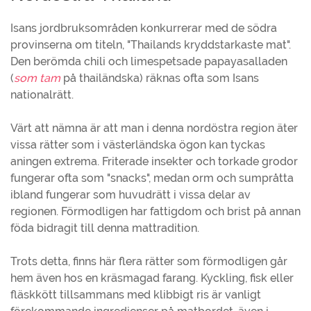
Isans jordbruksområden konkurrerar med de södra
provinserna om titeln, "Thailands kryddstarkaste mat".
Den berömda chili och limespetsade papayasalladen
(
som tam
på thailändska) räknas ofta som Isans
nationalrätt.
Värt att nämna är att man i denna nordöstra region äter
vissa rätter som i västerländska ögon kan tyckas
aningen extrema. Friterade insekter och torkade grodor
fungerar ofta som "snacks", medan orm och sumpråtta
ibland fungerar som huvudrätt i vissa delar av
regionen. Förmodligen har fattigdom och brist på annan
föda bidragit till denna mattradition.
Trots detta, finns här flera rätter som förmodligen går
hem även hos en kräsmagad farang. Kyckling, fisk eller
fläskkött tillsammans med klibbigt ris är vanligt