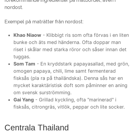
förekommande ingredienser på matbordet, även i
nordost.
Exempel på maträtter från nordost:
Khao Niaow
- Klibbigt ris som ofta förvas i en liten
bunke och äts med händerna. Ofta doppar man
riset i skålar med starka röror och såser innan det
tuggas.
Som Tam
- En kryddstark papayasallad, med grön,
omogen papaya, chili, lime samt fermenterad
fisksås (pla ra på thailändska). Denna sås har en
mycket karaktäristisk doft som påminner en aning
om svensk surströmming.
Gai Yang
- Grillad kyckling, ofta "marinerad" i
fisksås, citrongräs, vitlök, peppar och lite socker.
Centrala Thailand