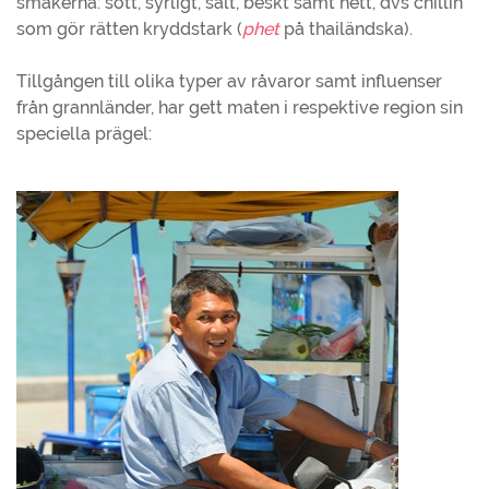
smakerna: sött, syrligt, salt, beskt samt hett, dvs chillin
som gör rätten kryddstark (
phet
på thailändska).
Tillgången till olika typer av råvaror samt influenser
från grannländer, har gett maten i respektive region sin
speciella prägel: