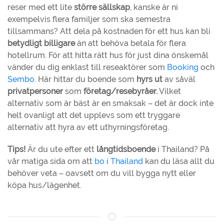
reser med ett lite
större sällskap
, kanske är ni
exempelvis flera familjer som ska semestra
tillsammans? Att dela på kostnaden för ett hus kan bli
betydligt billigare
än att behöva betala för flera
hotellrum. För att hitta rätt hus för just dina önskemål
vänder du dig enklast till reseaktörer som
Booking
och
Sembo
. Här hittar du boende som
hyrs ut
av såväl
privatpersoner
som
företag/resebyråer.
Vilket
alternativ som är bäst är en smaksak – det är dock inte
helt ovanligt att det upplevs som ett tryggare
alternativ att hyra av ett uthyrningsföretag.
Tips!
Är du ute efter ett
långtidsboende
i Thailand? På
vår matiga sida om att
bo i Thailand
kan du läsa allt du
behöver veta – oavsett om du vill bygga nytt eller
köpa hus/lägenhet.