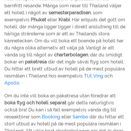
barnfritt resande. Många som reser till Thailand väljer
ett hotell i något av
semesterparadisen
, som
exempelvis
Phuket
eller
Krabi
. Här erbjuds det gott om
hotell, där många ligger ligger i direkt anslutning till de
härliga stränderna som är ett av Thailands stora
kännetecken. Om du vill boka ett boende på hotell har
du några olika alternativ att välja på. Vanligt är att
vända sig till något av
charterbolagen
, där du smidigt
bokar en
paketresa
där det ingår såväl flyg som hotell.
Du hittar ett brett utbud av hotell på de mest populära
resmålen i Thailand hos exempelvis
TUI
,
Ving
och
Apollo
.
Om du inte vill boka en paketresa utan föredrar att
boka flyg och hotell separat
går detta naturligtvis
också bra! Du kan i så fall exempelvis vända dig till
reseaktörer som
Booking
eller
Sembo
där du hittar ett
stort utbud av hotell på de mest populära resmålen i
Thailand. Att välja bort charterbolagen när det är dags