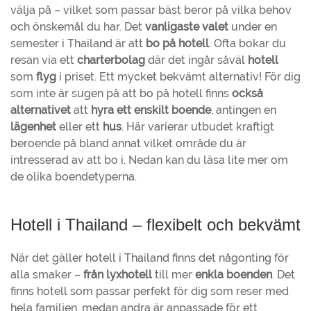
välja på – vilket som passar bäst beror på vilka behov
och önskemål du har. Det
vanligaste
valet
under en
semester i Thailand är att
bo på hotell
. Ofta bokar du
resan via ett
charterbolag
där det ingår såväl
hotell
som
flyg
i priset. Ett mycket bekvämt alternativ! För dig
som inte är sugen på att bo på hotell finns
också
alternativet
att
hyra ett enskilt boende
, antingen en
lägenhet
eller ett
hus
. Här varierar utbudet kraftigt
beroende på bland annat vilket område du är
intresserad av att bo i. Nedan kan du läsa lite mer om
de olika boendetyperna.
Hotell i Thailand – flexibelt och bekvämt
När det gäller hotell i Thailand finns det någonting för
alla smaker –
från lyxhotell
till mer
enkla boenden
. Det
finns hotell som passar perfekt för dig som reser med
hela familjen, medan andra är anpassade för ett