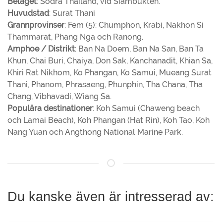
Beläget
: Södra Thailand, vid Siambukten.
Huvudstad
: Surat Thani
Grannprovinser
: Fem (5): Chumphon, Krabi, Nakhon Si
Thammarat, Phang Nga och Ranong.
Amphoe / Distrikt
: Ban Na Doem, Ban Na San, Ban Ta
Khun, Chai Buri, Chaiya, Don Sak, Kanchanadit, Khian Sa,
Khiri Rat Nikhom, Ko Phangan, Ko Samui, Mueang Surat
Thani, Phanom, Phrasaeng, Phunphin, Tha Chana, Tha
Chang, Vibhavadi, Wiang Sa.
Populära destinationer
: Koh Samui (Chaweng beach
och Lamai Beach), Koh Phangan (Hat Rin), Koh Tao, Koh
Nang Yuan och Angthong National Marine Park.
Du kanske även är intresserad av: