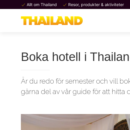
Allt om Thailand
Resor, produkter & aktiviteter
Boka hotell i Thailand
Är du redo för semester och vill boka
gärna del av vår guide för att hitta d