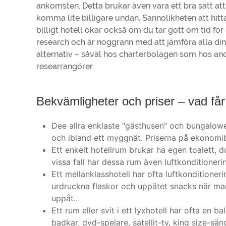
ankomsten. Detta brukar även vara ett bra sätt att
komma lite billigare undan. Sannolikheten att hitta
billigt hotell ökar också om du tar gott om tid för
research och är noggrann med att jämföra alla di
alternativ – såväl hos charterbolagen som hos an
researrangörer.
Bekvämligheter och priser – vad få
Dee allra enklaste "gästhusen" och bungalower
och ibland ett myggnät. Priserna på ekonomi
Ett enkelt hotellrum brukar ha egen toalett, d
vissa fall har dessa rum även luftkonditioneri
Ett mellanklasshotell har ofta luftkonditioner
urdruckna flaskor och uppätet snacks när man 
uppåt..
Ett rum eller svit i ett lyxhotell har ofta en b
badkar, dvd-spelare, satellit-tv, king size-sä