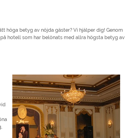
 fått höga betyg av nöjda gäster? Vi hjälper dig! Genom
a på hotell som har belönats med allra högsta betyg av
vid
löna
,