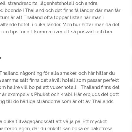
ell, strandresorts, lägenhetshotell och andra
d boende i Thailand och det finns få länder där man får
um är att Thailand ofta toppar listan när man i
ffande hotell i olika länder. Men hur hittar man då det
tt om tips för att komma över ett så prisvärt och bra
?
 Thailand någonting för alla smaker, och här hittar du
 På samma sätt finns det såväl hotell som passar perfekt
m hellre vill bo på ett vuxenhotell. I Thailand finns det
 är exempelvis Phuket och Krabi. Här erbjuds det gott
ng till de härliga stränderna som är ett av Thailands
ra olika tillvägagångssätt att välja på. Ett mycket
charterbolagen, där du enkelt kan boka en paketresa