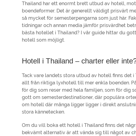
Thailand har ett enormt brett utbud av hotell, mot
boendeformer. Det är generellt väldigt prisvärt me
så mycket för semesterpengarna som just här. Fakt
tidningar och annan media jämför prisvärdhet beträ
bästa hotellet i Thailand? I vår guide hittar du go
hotell som möjligt.
Hotell i Thailand – charter eller inte
Tack vare landets stora utbud av hotell finns det i
allt från riktiga lyxhotell till mer enkla boenden.
för dig som reser med hela familjen, som för dig so
gott om semesterdestinationer, där populära orter
om hotell där många ligger ligger i direkt anslutni
stora kännetecken.
Om du vill boka ett hotell i Thailand finns det någ
bekvämt alternativ är att vända sig till något av 