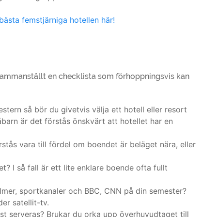
 bästa femstjärniga hotellen här!
i sammanställt en checklista som förhoppningsvis kan
tern så bör du givetvis välja ett hotell eller resort
barn är det förstås önskvärt att hotellet har en
tås vara till fördel om boendet är beläget nära, eller
t? I så fall är ett lite enklare boende ofta fullt
ilmer, sportkanaler och BBC, CNN på din semester?
r satellit-tv.
kost serveras? Brukar du orka upp överhuvudtaget till