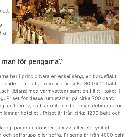
 ett
na
dra
r man för pengarna?
na har i princip bara en enkel säng, en bordsfläkt
boende och budgetrum är från cirka 300-400 baht.
usch (ibland med varmvatten) samt en fläkt i taket. I
ng. Priset för dessa rum startar på cirka 700 baht.
ing, en liten tv, badkar och minibar (man debiteras för
lämnar hotellet). Priset är från cirka 1200 baht och
alkong, panoramafönster, jacuzzi eller ett rymligt
ng och soffgrupp eller soffa. Priserna är från 4000 baht