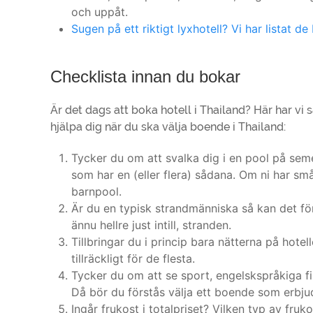
och uppåt.
Sugen på ett riktigt lyxhotell?
Vi har listat de
Checklista innan du bokar
Är det dags att boka hotell i Thailand? Här har v
hjälpa dig när du ska välja boende i Thailand:
Tycker du om att svalka dig i en pool på semes
som har en (eller flera) sådana. Om ni har små
barnpool.
Är du en typisk strandmänniska så kan det förs
ännu hellre just intill, stranden.
Tillbringar du i princip bara nätterna på hotelle
tillräckligt för de flesta.
Tycker du om att se sport, engelskspråkiga f
Då bör du förstås välja ett boende som erbjude
Ingår frukost i totalpriset? Vilken typ av fru