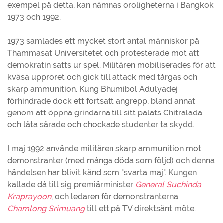
exempel på detta, kan nämnas oroligheterna i Bangkok
1973 och 1992.
1973 samlades ett mycket stort antal människor på
Thammasat Universitetet och protesterade mot att
demokratin satts ur spel. Militären mobiliserades för att
kväsa upproret och gick till attack med tårgas och
skarp ammunition. Kung Bhumibol Adulyadej
förhindrade dock ett fortsatt angrepp, bland annat
genom att öppna grindarna till sitt palats Chitralada
och låta sårade och chockade studenter ta skydd.
I maj 1992 använde militären skarp ammunition mot
demonstranter (med många döda som följd) och denna
händelsen har blivit känd som "svarta maj". Kungen
kallade då till sig premiärminister
General Suchinda
Kraprayoon
, och ledaren för demonstranterna
Chamlong Srimuang
till ett på TV direktsänt möte.