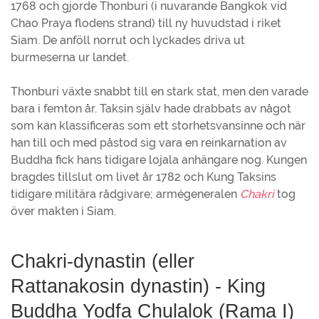
1768 och gjorde Thonburi (i nuvarande Bangkok vid
Chao Praya flodens strand) till ny huvudstad i riket
Siam. De anföll norrut och lyckades driva ut
burmeserna ur landet.
Thonburi växte snabbt till en stark stat, men den varade
bara i femton år. Taksin själv hade drabbats av något
som kan klassificeras som ett storhetsvansinne och när
han till och med påstod sig vara en reinkarnation av
Buddha fick hans tidigare lojala anhängare nog. Kungen
bragdes tillslut om livet år 1782 och Kung Taksins
tidigare militära rådgivare; armégeneralen
Chakri
tog
över makten i Siam.
Chakri-dynastin (eller
Rattanakosin dynastin) - King
Buddha Yodfa Chulalok (Rama I)