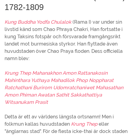
1782-1809
Kung Buddha Yodfa Chulalok
(Rama I) var under sin
livstid känd som Chao Phraya Chakri, Han fortsatte i
kung Taksins fotspår och försvarade framgångsrikt
landet mot burmesiska styrkor. Han flyttade även
huvudstaden över Chao Praya floden. Dess officiella
namn blev:
Krung Thep Mahanakhon Amon Rattanakosin
Mahinthara Yuthaya Mahadilok Phop Noppharat
Ratchathani Burirom Udomratchaniwet Mahasathan
Amon Phiman Awatan Sathit Sakkathattiya
Witsanukam Prasit
Detta är ett av världens längsta ortsnamn! Men i
folkmun kallas huvudstaden
Krung Thep
eller
"änglarnas stad". För de flesta icke-thai är dock staden