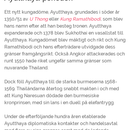
Ett nytt kungadöme, Ayutthaya, grundades i söder år
1350/51 av
U Thong
eller
Kung Ramathibodi
, som blev
hans namn efter att han besteg tronen. Ayutthaya
expanderade och 1378 blev Sukhothai en vasallstat till
Ayutthaya. Kungadömet blev mäktigt och rikt och Kung
Ramathibodi och hans efterträdare utvidgade dess
gränser framgångsrikt. Också Angkor attackerades och
runt 1550 hade riket ungefär samma gränser som
nuvarande Thailand.
Dock föll Ayutthaya till de starka burmeserna 1568-
1569. Thailändarna återtog snabbt makten i och med
att Kung Naresuan dödade den burmesiske
kronprinsen, med sin lans i en duell på elefantrygg.
Under de efterföljande hundra åren etablerade
Ayutthaya diplomatiska kontakter och handelsavtal