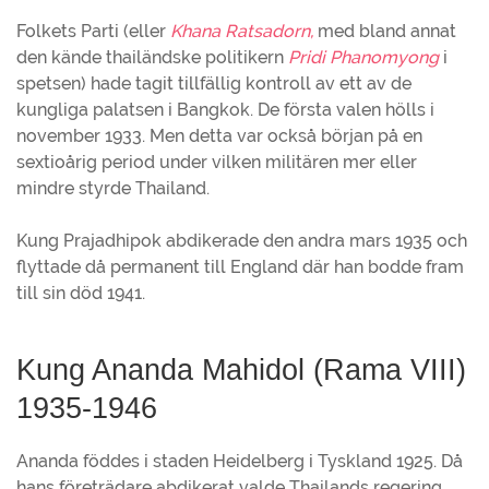
Folkets Parti (eller
Khana Ratsadorn,
med bland annat
den kände thailändske politikern
Pridi Phanomyong
i
spetsen) hade tagit tillfällig kontroll av ett av de
kungliga palatsen i Bangkok. De första valen hölls i
november 1933. Men detta var också början på en
sextioårig period under vilken militären mer eller
mindre styrde Thailand.
Kung Prajadhipok abdikerade den andra mars 1935 och
flyttade då permanent till England där han bodde fram
till sin död 1941.
Kung Ananda Mahidol (Rama VIII)
1935-1946
Ananda föddes i staden Heidelberg i Tyskland 1925. Då
hans företrädare abdikerat valde Thailands regering