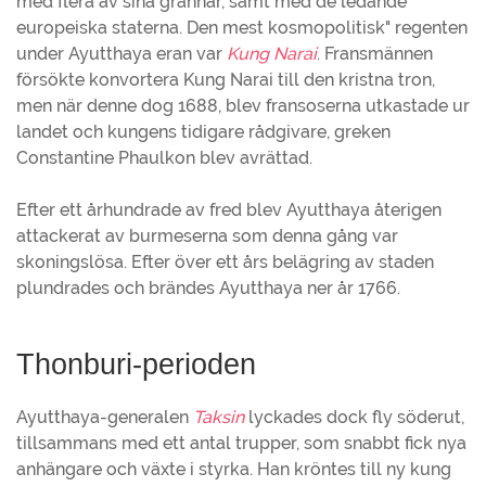
med flera av sina grannar, samt med de ledande
europeiska staterna. Den mest kosmopolitisk" regenten
under Ayutthaya eran var
Kung Narai
. Fransmännen
försökte konvortera Kung Narai till den kristna tron,
men när denne dog 1688, blev fransoserna utkastade ur
landet och kungens tidigare rådgivare, greken
Constantine Phaulkon blev avrättad.
Efter ett århundrade av fred blev Ayutthaya återigen
attackerat av burmeserna som denna gång var
skoningslösa. Efter över ett års belägring av staden
plundrades och brändes Ayutthaya ner år 1766.
Thonburi-perioden
Ayutthaya-generalen
Taksin
lyckades dock fly söderut,
tillsammans med ett antal trupper, som snabbt fick nya
anhängare och växte i styrka. Han kröntes till ny kung