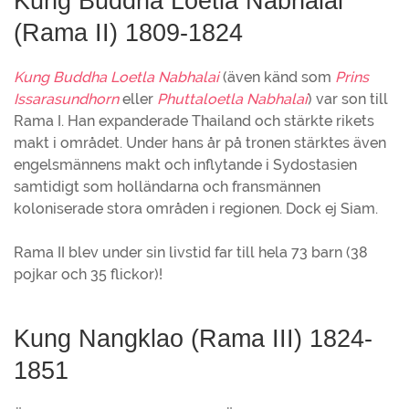
Kung Buddha Loetla Nabhalai
(Rama II) 1809-1824
Kung Buddha Loetla Nabhalai
(även känd som
Prins
Issarasundhorn
eller
Phuttaloetla Nabhalai
) var son till
Rama I. Han expanderade Thailand och stärkte rikets
makt i området. Under hans år på tronen stärktes även
engelsmännens makt och inflytande i Sydostasien
samtidigt som holländarna och fransmännen
koloniserade stora områden i regionen. Dock ej Siam.
Rama II blev under sin livstid far till hela 73 barn (38
pojkar och 35 flickor)!
Kung Nangklao (Rama III) 1824-
1851