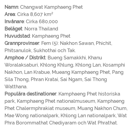
Namn
: Changwat Kamphaeng Phet
Area
: Cirka 8,607 km²
Invånare
: Cirka 680,000
Beläget
: Norra Thailand
Huvudstad
: Kamphaeng Phet
Grannprovinser
: Fem (5): Nakhon Sawan, Phichit,
Phitsanulok, Sukhothai och Tak.
Amphoe / Distrikt
: Bueng Samakkhi, Khanu
Woralaksaburi, Khlong Khlung, Khlong Lan, Kosamphi
Nakhon, Lan Krabue, Mueang Kamphaeng Phet, Pang
Sila Thong, Phran Kratai, Sai Ngam, Sai Thong
Watthana.
Populära destinationer
: Kamphaeng Phet historiska
park, Kamphaeng Phet nationalmuseum, Kamphaeng
Phet Chalermphrakiat museum, Muang Nakhon Chum,
Mae Wong nationalpark, Khlong Lan nationalpark, Wat
Phra Borommathat Chediyaram och Wat Phrathat.