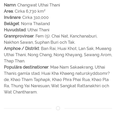
Namn
: Changwat Uthai Thani
Area
: Cirka 6,730 km²
Invånare
: Cirka 310,000
Beläget
: Norra Thailand
Huvudstad
: Uthai Thani
Grannprovinser
: Fem (5): Chai Nat, Kanchanaburi,
Nakhon Sawan, Suphan Buri och Tak.
Amphoe / Distrikt
: Ban Rai, Huai Khot, Lan Sak, Mueang
Uthai Thani, Nong Chang, Nong Khayang, Sawang Arom,
Thap Than.
Populära destinationer
: Mae Nam Sakaekrang, Uthai
Thanis gamla stad, Huai Kha Khaeng naturskyddsomr?
de, Khao Tham Taphapk, Khao Phra Phai Rua, Khao Pla
Ra, Thung Yai Naresuan, Wat Sangkat Rattanakhiri och
Wat Chantharam.