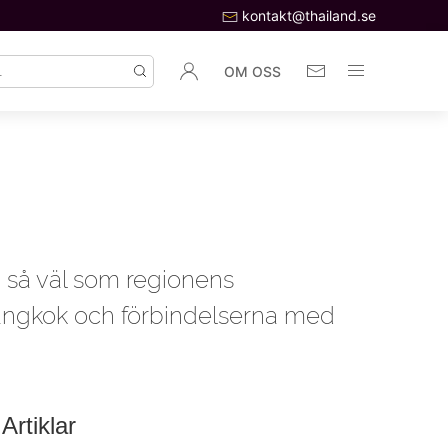
kontakt@thailand.se
OM OSS
 så väl som regionens
Bangkok och förbindelserna med
Artiklar