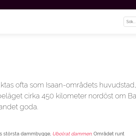
ktas ofta som Isaan-områdets huvudstad,
beläget cirka 450 kilometer nordöst om 
andet goda.
nds största dammbygge,
Ubolrat dammen
. Området runt