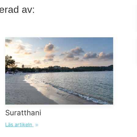
erad av:
Suratthani
Läs artikeln