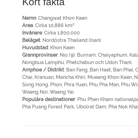
Kort fakta
Namn
: Changwat Khon Kaen
Area
: Cirka 10,886 km²
Invånare
: Cirka 1,800,000
Beläget
: Nordöstra Thailand (Isan)
Huvudstad
: Khon Kaen
Grannprovinser
: Nio (9): Buriram, Chaiyaphum, K
Nongbua Lamphu, Phetchabun och Udon Thani.
Amphoe / Distrikt
: Ban Fang, Ban Haet, Ban Phai
Chai, Kranuan, Mancha Khiri, Mueang Khon Kaen,
Song Hong, Phon, Phra Yuen, Phu Pha Man, Phu Wi
Waeng Noi, Waeng Yai.
Populära destinationer
: Phu Phan Kham nationalp
Pha Puang Forest Park, Ubolrat Dam, Pha Nok Kh