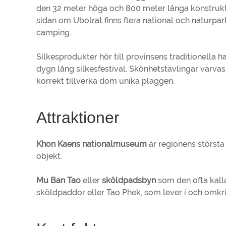
den 32 meter höga och 800 meter långa konstruktio
sidan om Ubolrat finns flera national och naturpa
camping.
Silkesprodukter hör till provinsens traditionella h
dygn lång silkesfestival. Skönhetstävlingar varva
korrekt tillverka dom unika plaggen.
Attraktioner
Khon Kaens nationalmuseum
är regionens största
objekt.
Mu Ban Tao
eller
sköldpadsbyn
som den ofta kalla
sköldpaddor eller Tao Phek, som lever i och omkr