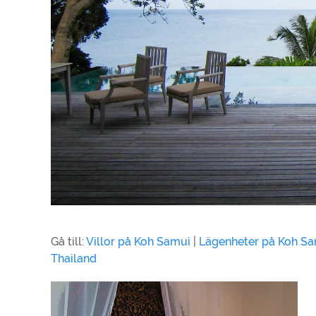
Gå till:
Villor på Koh Samui
|
Lägenheter på Koh S
Thailand