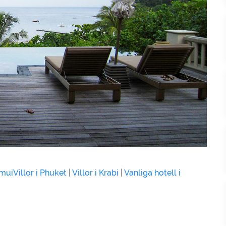
amui
Villor i Phuket
|
Villor i Krabi
|
Vanliga hotell i