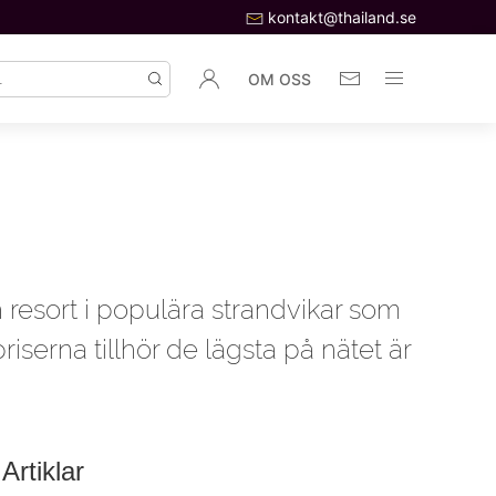
kontakt@thailand.se
OM OSS
h resort i populära strandvikar som
serna tillhör de lägsta på nätet är
Artiklar