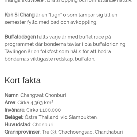
många aktiviteter. Bra shopping och omfattande nattliv.
Koh Si Chang
är en "lugn" ö som lämpar sig till en
semester fylld med bad och avkoppling.
Buffalodagen
hålls varje år med buffel race på
programmet där bönderna tävlar i bla buffaloridning.
Tävlingen är en folkfest som hålls för att hedra
böndernas viktigaste redskap, buffalon.
Kort fakta
Namn
: Changwat Chonburi
Area
: Cirka 4,363 km²
Invånare
: Cirka 1,100,000
Beläget
: Östra Thailand, vid Siambukten.
Huvudstad
: Chonburi
Grannprovinser
: Tre (3): Chachoengsao, Chanthaburi