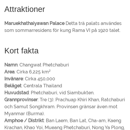
Attraktioner
Maruekhathaiyawan Palace
Detta trä palats användes
som sommarresidens för kung Rama VI på 1920 talet.
Kort fakta
Namn
: Changwat Phetchaburi
Area
: Cirka 6,225 km²
Invånare
: Cirka 450,000
Beläget
: Centrala Thailand
Huvudstad
: Phetchaburi, vid Siambukten.
Grannprovinser
: Tre (3): Prachuap Khiri Khan, Ratchaburi
och Samut Songkhram. Provinsen gränsar även mot
Myanmar (Burma).
Amphoe / Distrikt
: Ban Laem, Ban Lat, Cha-am, Kaeng
Krachan, Khao Yoi, Mueang Phetchaburi, Nong Ya Plong,